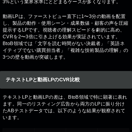
3%という業界水準にとどまるケースが多くなります。
動画LPは、ファーストビュー直下に1〜3分の動画を配置
し、製品の動作・使用シーン・成果数値・顧客の声を圧縮
提示するLPです。視聴者の理解スピードを劇的に高め、
CVRを2〜3倍に引き上げる効果が実証されています。
BtoB領域では「文字を読む時間がない決裁者」「英語ネ
イティブでない購買担当者」「複雑な技術製品の理解」の
3つの壁を動画が突破します。
テキストLPと動画LPのCVR比較
テキストLPと動画LPの差は、BtoB領域で特に顕著に表れ
ます。同一のリスティング広告から両方のLPに振り分け
たABテストデータでは、以下のような結果が観察されて
います。