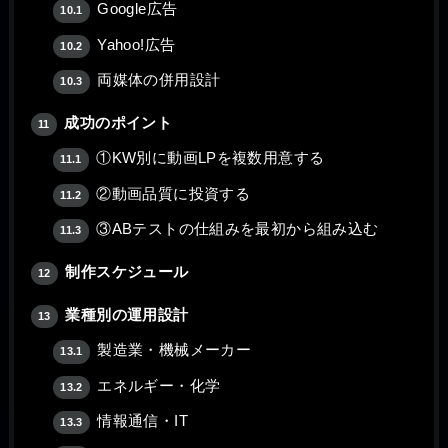
Google広告
10.1
Yahoo!広告
10.2
両媒体の併用設計
10.3
成功のポイント
11
①KW別に動画LPを複数用意する
11.1
②動画品質に投資する
11.2
③ABテストの仕組みを最初から組み込む
11.3
制作スケジュール
12
業種別の運用設計
13
製造業・機械メーカー
13.1
エネルギー・化学
13.2
情報通信・IT
13.3