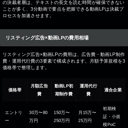
の決裁者層は、テキストの長文を読む時間が確保できない
ことが多く、3分動画で要点を把握できる動画LPは決裁プ
ロセスを加速させます。
リスティング広告×動画LPの費用相場
リスティング広告×動画LPの費用は、広告費・動画LP制作
費・運用代行費の3要素で構成されます。月額予算規模を3
価格帯で整理します。
月額広告
動画LP初
運用代行
価格帯
適合企業
費
期制作費
費
初期検
エントリ
30万〜80
150万〜
月15万〜
証・小規
ー
万円
250万円
25万円
模PoC