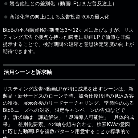
競合他社との差別化（動画LPはまだ普及途上）
商談化率の向上による広告投資ROIの最大化
BtoBの平均購買検討期間は3〜12ヶ月に及びますが、リス
ティング広告で接点を持った瞬間に動画LPで価値を圧縮
提示することで、検討期間の短縮と意思決定速度の向上が
期待できます。
活用シーンと訴求軸
リスティング広告×動画LPが特に成果を出すシーンは、新
製品・新サービスのローンチ時、競合比較段階の見込み客
の獲得、展示会後のリードナーチャリング、季節性のある
BtoBニーズへの対応、限定キャンペーンの告知などで
す。訴求軸は「課題解決」「即時導入可能性」「具体的成
果」「差別化要素」の4軸を組み合わせ、検索KWの意図
に応じた動画LPを複数パターン用意することが標準的で