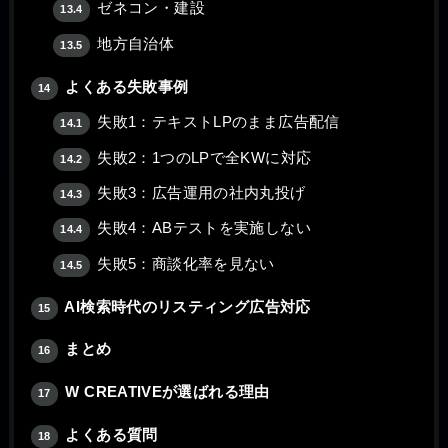
ゼネコン・建設
13.4
地方自治体
13.5
よくある失敗事例
14
失敗1：テキストLPのまま広告配信
14.1
失敗2：1つのLPで全KWに対応
14.2
失敗3：広告運用の社内丸投げ
14.3
失敗4：ABテストを実施しない
14.4
失敗5：商談化率を見ない
14.5
AI検索時代のリスティング広告対応
15
まとめ
16
W CREATIVEが選ばれる理由
17
よくある質問
18