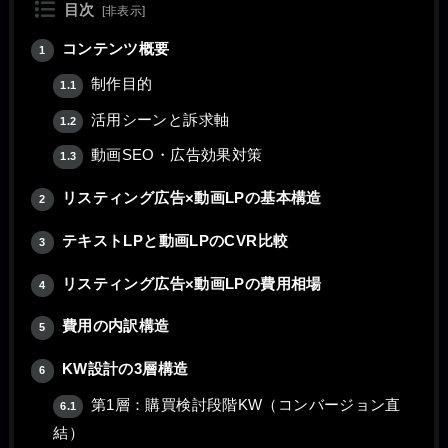
目次
[
非表示
]
コンテンツ概要
1
制作目的
1.1
活用シーンと訴求軸
1.2
動画SEO・広告効果対策
1.3
リスティング広告×動画LPの基本構造
2
テキストLPと動画LPのCVR比較
3
リスティング広告×動画LPの費用相場
4
費用の内訳構造
5
KW設計の3層構造
6
第1層：購買検討段階KW（コンバージョン直
6.1
結）