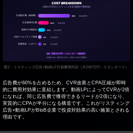
COST BREAKDOWN
月額200万円のリスティング広告×動画LP費用内訳
広告配信費（媒体費）
60%
月120万円
広告運用代行費
20%
月40万円
動画LP月額按分
10%
月20万円
広告クリエイティブ改善
5%
月10万円
効果測定・レポート
5%
月10万円
合計 月額200万円（スタンダード価格帯）
広告費が60%・運用代行が20%・LP按分が10%が標準配分
図2：リスティング広告×動画LP月額費用内訳（月200万円・スタンダード）
広告費が60%を占めるため、CVR改善とCPA圧縮が即時
的に費用対効果に直結します。動画LPによってCVRが2倍
になれば、同じ広告費で獲得できるリードが2倍になり、
実質的にCPAが半分になる構造です。これがリスティング
広告×動画LPがBtoB企業で投資対効果の高い施策とされる
理由です。