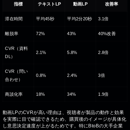
指標
テキストLP
動画LP
改善率
滞在時間
平均45秒
平均2分20秒
3.1倍
離脱率
72%
43%
40%改善
CVR（資料
2.1%
5.8%
2.8倍
DL）
CVR（問い
0.8%
2.4%
3倍
合わせ）
商談化率
18%
34%
1.9倍
動画LPのCVRが高い理由は、視聴者が製品の動作と効果
を実際に目で確認できるため、購買後のイメージが具体化
し意思決定速度が上がるためです。特にBtoBの大手企業