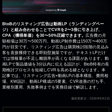
BtoBのリスティング広告は動画LP（ランディングペー
ジ）と組み合わせることでCVRを2〜3倍に引き上げ、
CPA（獲得単価）を30〜50%圧縮できます。
広告費の月
額相場は30万〜500万円、動画LP制作費は150万〜400万
円が目安です。リスティング広告は購買検討段階の見込み
客を直接獲得できる即効型施策ですが、テキストLPだけ
では情報量が不足し離脱率が高くなる課題があります。動
画LPで製品価値を3分以内に伝える設計が、BtoB特有の長
期検討プロセスを短縮しCVRを高める鍵となります。本
記事では、リスティング広告×動画LPの基本構造、費用相
場、KW設計、動画LP構成の5要素、CVR改善の打ち手、
業種別運用、失敗事例までを実務目線で解説します。
最終更新日：2026年6月2日