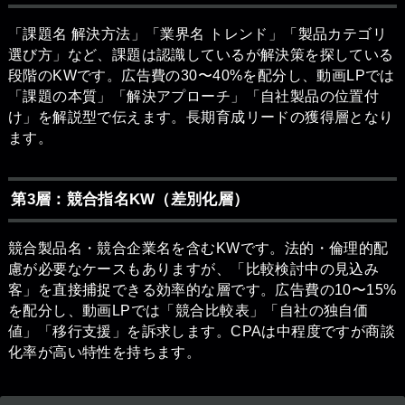
「課題名 解決方法」「業界名 トレンド」「製品カテゴリ
選び方」など、課題は認識しているが解決策を探している
段階のKWです。広告費の30〜40%を配分し、動画LPでは
「課題の本質」「解決アプローチ」「自社製品の位置付
け」を解説型で伝えます。長期育成リードの獲得層となり
ます。
第3層：競合指名KW（差別化層）
競合製品名・競合企業名を含むKWです。法的・倫理的配
慮が必要なケースもありますが、「比較検討中の見込み
客」を直接捕捉できる効率的な層です。広告費の10〜15%
を配分し、動画LPでは「競合比較表」「自社の独自価
値」「移行支援」を訴求します。CPAは中程度ですが商談
化率が高い特性を持ちます。