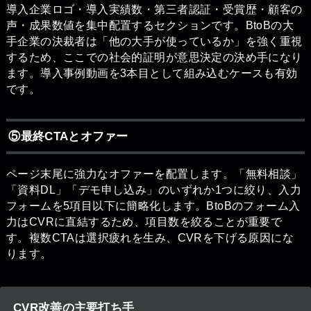
導入企業ロゴ・導入実績数・第三者認証・受賞歴・顧客の
声・成果数値を集中配置するセクションです。BtoBの大
手企業の決裁者は「他の大手が使っているか」を強く重視
するため、ここでの社会的証明が意思決定の決め手になり
ます。導入事例動画を3本目として組み込むケースも有効
です。
⑤最終CTAとオファー
ページ末尾に強力なオファーを配置します。「無料相談」
「資料DL」「デモ申し込み」のいずれか1つに絞り、入力
フォームを5項目以下に簡略化します。BtoBのフォーム入
力はCVRに直結するため、項目数を絞ることが重要で
す。複数CTAは選択疲れを生み、CVRを下げる原因にな
ります。
CVR改善の主要打ち手