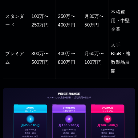
本格運
スタンダ
100万〜
250万〜
月30万〜
用・中堅
ード
250万円
400万円
50万円
企業
大手
プレミア
300万〜
400万〜
月60万〜
BtoB・複
ム
500万円
800万円
100万円
数製品展
開
PRICE RANGE
リスティング広告×動画LP 月額費用3価格帯
ENTRY
STANDARD
PREMIUM
プレミアム
エントリー
スタンダード
¥
¥¥
¥¥¥
月45〜105万
月130〜300万
月360〜600万
広告30〜80万
広告100〜250万
広告300〜500万
運用15〜25万
運用30〜50万
運用60〜100万
LP初期150〜250万
LP初期250〜400万
LP初期400〜800万