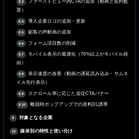
ファーストビュー内CTAの追加（動画と並列配
8.3
置）
導入企業ロゴの追加・更新
8.4
顧客の声動画の追加
8.5
フォーム項目数の削減
8.6
モバイル表示の最適化（70%以上がモバイル経
8.7
由）
表示速度の改善（動画の遅延読み込み・サムネ
8.8
イル先行表示）
スクロール率に応じた追従CTAバナー
8.9
離脱時ポップアップでの資料DL誘導
8.10
対象となる企業
9
媒体別の特性と使い分け
10