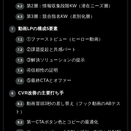
第2層：情報収集段階KW（潜在ニーズ層）
6.2
第3層：競合指名KW（差別化層）
6.3
動画LPの構成5要素
7
①ファーストビュー（ヒーロー動画）
7.1
②課題提起と共感パート
7.2
③解決ソリューションの提示
7.3
④信頼性の証明
7.4
⑤最終CTAとオファー
7.5
CVR改善の主要打ち手
8
動画冒頭3秒の差し替え（フック動画のABテス
8.1
ト）
第一CTAボタン色とコピーの最適化
8.2