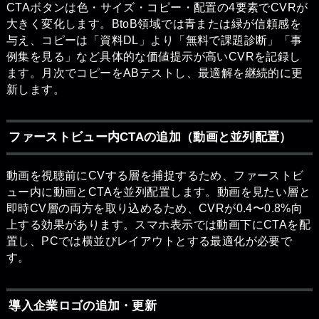
CTAボタンは色・サイズ・コピー・配置の4要素でCVRが
大きく変化します。BtoB領域では青または緑が信頼感を
与え、コピーは「資料DL」より「無料で課題診断」「事
例集を見る」など具体的な価値提示が高いCVRを記録し
ます。月次でコピーをABテストし、最適解を継続的に更
新します。
ファーストビュー内CTAの追加（動画と並列配置）
動画を視聴前にCVする層を捕捉するため、ファーストビ
ュー内に動画とCTAを並列配置します。動画を見たい層と
即時CV層の両方を取り込めるため、CVRが0.4〜0.8%向
上する効果があります。スマホ表示では動画下にCTAを配
置し、PCでは横並びレイアウトとする最適化が必要で
す。
導入企業ロゴの追加・更新