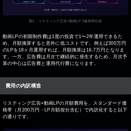
小規模PoCに最適
中堅企業の標準
大手BtoB向け
広告費・運用代行・LP制作の3要素で価格帯が決まる
図1：リスティング広告×動画LP 3価格帯比較
動画LPの初期制作費は1度の投資で1〜2年運用できるた
め、月額換算すると意外に低コストです。例えば300万円
のLPを18ヶ月運用すれば、月額換算は16.7万円となりま
す。一方、広告費は月次で継続的に発生するため、月次予
算の中心は広告費と運用代行費になります。
費用の内訳構造
リスティング広告×動画LPの月額費用を、スタンダード価
格帯（月200万円・LP月額按分含む）で内訳化すると以下
の通りです。