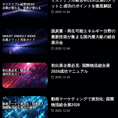
サステナブル経営WEEK出展のメリ
サステナブル経営WEEK
ットと成功のポイントを徹底解説
企業が変わる。世界が変わる
2025.12.04
脱炭素・再生可能エネルギー分野の
SMART ENERGY WEEK
最新技術が集まる国内最大級の総合
出展メリット完全ガイド
展示会
2025.12.04
初出展企業必見: 国際物流総合展
初出展必見！物流展
2026成功マニュアル
成功完全ガイド
2025.12.03
動画マーケティングで差別化: 国際
動画マーケで差別化！効果絶大
物流総合展2026
国際物流総合展2026参戦
2025.12.03