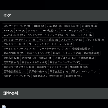
タグ
B2Bマーケティング
(96)
BtoB
(9)
BtoB動画
(3)
BtoB広告
(4)
BtoB採用
(4)
ESG
(2)
EVP
(3)
pickup
(3)
SEO対策
(35)
SNSマーケティング
(25)
YouTube活用
(25)
コンテンツマーケティング
(35)
コーポレートサイト
(3)
デジタルマーケティング
(35)
デジタル広告
(3)
ブランディング
(2)
ブランド動画
(3)
プレスリリース
(25)
マーケティングオートメーション
(25)
リードジェネレーション
(80)
リードナーチャリング
(80)
会社紹介動画
(4)
動画SEO対策
(25)
動画コンテンツ
(27)
動画マーケティング
(68)
動画制作
(69)
動画広告
(25)
動画活用
(3)
営業DX
(45)
営業プロセス
(61)
営業戦略
(61)
営業支援
(45)
展示会ノベルティ
(62)
展示会フォローアップ
(55)
展示会ブースデザイン
(62)
展示会マーケティング
(72)
展示会出展
(62)
展示会効果測定
(62)
展示会準備
(62)
展示会集客
(62)
採用ブランディング
(11)
採用マーケティング
(2)
採用動画
(5)
採用戦略
(3)
顧客管理
(33)
運営会社