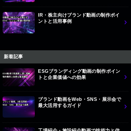
IR・株主向けブランド動画の制作ポイ
IR動画で株主の心を動かす
ントと活用事例
ESG・ビジョン映像の制作術
新着記事
ESGブランディング動画の制作ポイン
ESG動画で投資家に届く戦略
トと企業価値への効果
制作費用と効果を徹底解説
ブランド動画をWeb・SNS・展示会で
ブランド動画、3倍活用術
最大活用するガイド
Web・SNS・展示会で成果
工場紹介・施設紹介動画で技術力と信