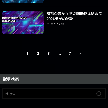
成功企業から学ぶ国際物流総合展
国際物流総合展2026
2026出展の秘訣
出展の秘訣
2025.12.03
1
2
3
…
7
＞
記事検索
検
索: