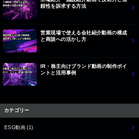
工場動画で技術力を証明
頼性を訴求する方法
製造業の信頼を映像化
営業現場で使える会社紹介動画の構成
商談時間を30%削る動画術
と商談への活かし方
成約率を2倍に上げる構成法
IR・株主向けブランド動画の制作ポイ
IR動画で株主の心を動かす
ントと活用事例
ESG・ビジョン映像の制作術
カテゴリー
ESG動画
(1)