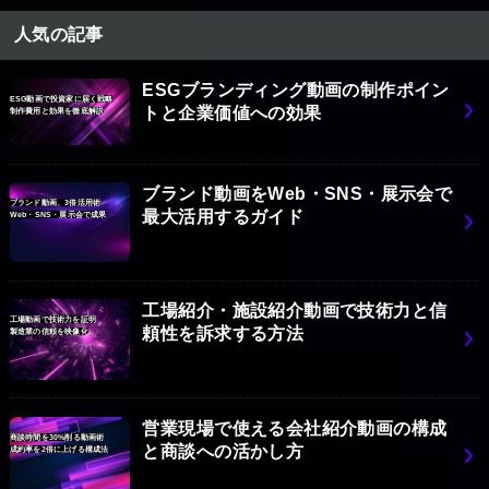
人気の記事
ESGブランディング動画の制作ポイン
ESG動画で投資家に届く戦略
トと企業価値への効果
制作費用と効果を徹底解説
ブランド動画をWeb・SNS・展示会で
ブランド動画、3倍活用術
最大活用するガイド
Web・SNS・展示会で成果
工場紹介・施設紹介動画で技術力と信
工場動画で技術力を証明
頼性を訴求する方法
製造業の信頼を映像化
営業現場で使える会社紹介動画の構成
商談時間を30%削る動画術
と商談への活かし方
成約率を2倍に上げる構成法