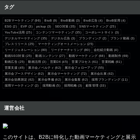
タグ
B2Bマーケティング
(96)
BtoB
(9)
BtoB動画
(3)
BtoB広告
(4)
BtoB採用
(4)
ESG
(2)
EVP
(3)
pickup
(3)
SEO対策
(35)
SNSマーケティング
(25)
YouTube活用
(25)
コンテンツマーケティング
(35)
コーポレートサイト
(3)
デジタルマーケティング
(35)
デジタル広告
(3)
ブランディング
(2)
ブランド動画
(3)
プレスリリース
(25)
マーケティングオートメーション
(25)
リードジェネレーション
(80)
リードナーチャリング
(80)
会社紹介動画
(4)
動画SEO対策
(25)
動画コンテンツ
(27)
動画マーケティング
(68)
動画制作
(69)
動画広告
(25)
動画活用
(3)
営業DX
(45)
営業プロセス
(61)
営業戦略
(61)
営業支援
(45)
展示会ノベルティ
(62)
展示会フォローアップ
(55)
展示会ブースデザイン
(62)
展示会マーケティング
(72)
展示会出展
(62)
展示会効果測定
(62)
展示会準備
(62)
展示会集客
(62)
採用ブランディング
(11)
採用マーケティング
(2)
採用動画
(5)
採用戦略
(3)
顧客管理
(33)
運営会社
このサイトは、B2Bに特化した動画マーケティングと展示