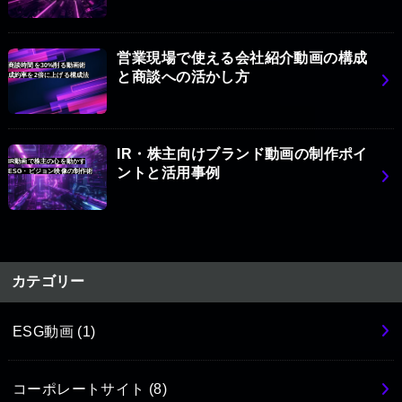
営業現場で使える会社紹介動画の構成
商談時間を30%削る動画術
と商談への活かし方
成約率を2倍に上げる構成法
IR・株主向けブランド動画の制作ポイ
IR動画で株主の心を動かす
ントと活用事例
ESG・ビジョン映像の制作術
カテゴリー
ESG動画
(1)
コーポレートサイト
(8)