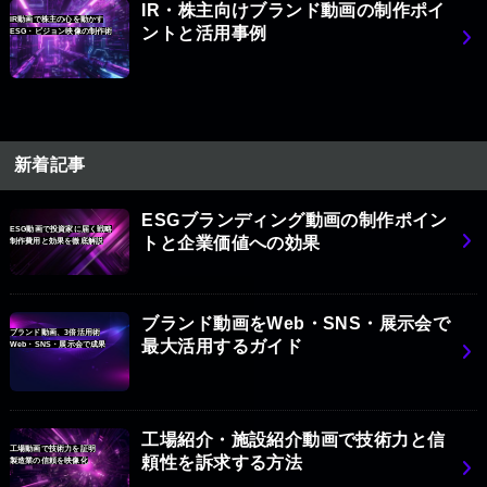
IR・株主向けブランド動画の制作ポイ
IR動画で株主の心を動かす
ントと活用事例
ESG・ビジョン映像の制作術
新着記事
ESGブランディング動画の制作ポイン
ESG動画で投資家に届く戦略
トと企業価値への効果
制作費用と効果を徹底解説
ブランド動画をWeb・SNS・展示会で
ブランド動画、3倍活用術
最大活用するガイド
Web・SNS・展示会で成果
工場紹介・施設紹介動画で技術力と信
工場動画で技術力を証明
頼性を訴求する方法
製造業の信頼を映像化