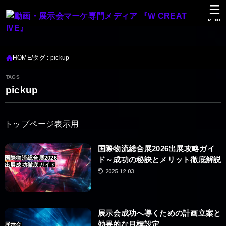
MENU
HOME
タグ : pickup
pickup
トップページ表示用
国際物流総合展2026出展攻略ガイ
国際物流総合展2026
ド～成功の秘訣とメリット徹底解説
出展成功徹底ガイド
2025.12.03
展示会成功へ導くための計画立案と
効果的な目標設定
展示会