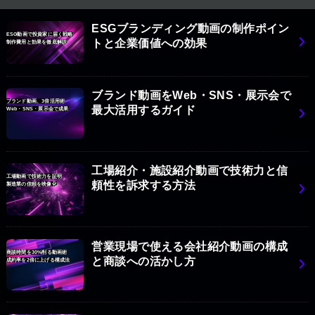
ESGブランディング動画の制作ポイン
ESG動画で投資家に届く戦略
トと企業価値への効果
制作費用と効果を徹底解説
ブランド動画をWeb・SNS・展示会で
ブランド動画、3倍活用術
最大活用するガイド
Web・SNS・展示会で成果
工場紹介・施設紹介動画で技術力と信
工場動画で技術力を証明
頼性を訴求する方法
製造業の信頼を映像化
営業現場で使える会社紹介動画の構成
商談時間を30%削る動画術
と商談への活かし方
成約率を2倍に上げる構成法