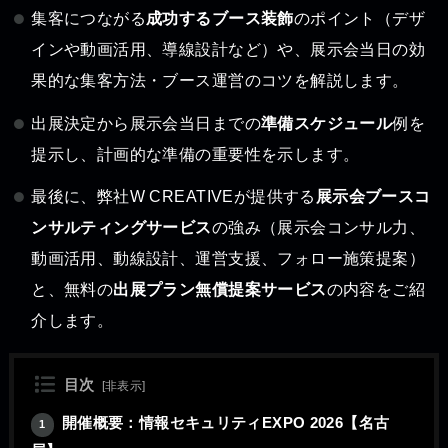
集客につながる
成功するブース装飾
のポイント（デザ
インや動画活用、導線設計など）や、展示会当日の効
果的な集客方法・ブース運営のコツを解説します。
出展決定から展示会当日までの
準備スケジュール
例を
提示し、計画的な準備の重要性を示します。
最後に、弊社W CREATIVEが提供する
展示会ブースコ
ンサルティングサービス
の強み（展示会コンサル力、
動画活用、動線設計、運営支援、フォロー施策提案）
と、無料の
出展プラン無償提案サービス
の内容をご紹
介します。
目次
[
非表示
]
開催概要：情報セキュリティEXPO 2026【名古
1