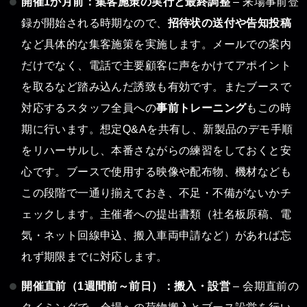
開催1か月前：集客施策の実行と最終調整
– 来場事前登
録が開始される時期なので、
招待状の送付や告知投稿
など具体的な集客施策を実施します。メールでの案内
だけでなく、電話で主要顧客に声をかけてアポイント
を取るなど踏み込んだ誘致も有効です。またブースで
対応するスタッフ全員への
事前トレーニング
もこの時
期に行います。想定Q&Aを共有し、新製品のデモ手順
をリハーサルし、本番さながらの練習をしておくと安
心です。ブースで使用する映像や配布物、機材なども
この段階で一通り揃えておき、不足・不備がないかチ
ェックします。主催者への提出書類（社名板原稿、電
気・ネット回線申込、搬入車両申請など）があれば忘
れず期限までに対応します。
開催直前（1週間前～前日）：搬入・設営
– 会期直前の
タイミングで、会場への荷物搬入とブース設営を行い