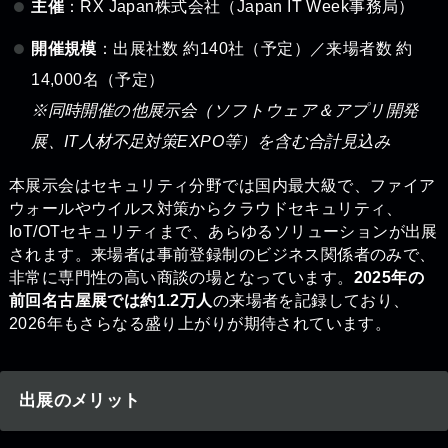
主催
：RX Japan株式会社（Japan IT Week事務局）
開催規模
：出展社数 約140社（予定）／来場者数 約
14,000名（予定）
※同時開催の他展示会（ソフトウェア＆アプリ開発
展、IT人材不足対策EXPO等）を含む合計見込み
本展示会はセキュリティ分野では国内最大級で、ファイア
ウォールやウイルス対策からクラウドセキュリティ、
IoT/OTセキュリティまで、あらゆるソリューションが出展
されます。来場者は事前登録制のビジネス関係者のみで、
非常に専門性の高い商談の場となっています。
2025年の
前回名古屋展では約1.2万人
の来場者を記録しており、
2026年もさらなる盛り上がりが期待されています。
出展のメリット