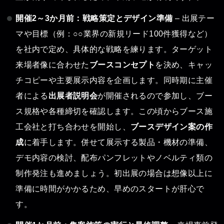
開催2～3か月前：戦略策定とデザイン準備
– 出展テー
マや目標（例：○○業界の新規リード100件獲得など）
を社内で定め、具体的な戦略を練ります。ターゲット
来場者像に合わせた
ブースコンセプト
を決め、キャッ
チコピーや主要展示内容を企画します。同時期に主催
者による
出展者説明会
が開催されるので参加し、ブー
ス規格や各種締切を確認します。この頃からブース施
工会社と打ち合わせを開始し、
ブースデザイン案の作
成
に着手します。併せて展示する製品・機材の準備、
デモ内容の検討、配布パンフレットやノベルティ類の
制作発注も進めましょう。初出展の場合は想像以上に
準備に時間がかかるため、早めのスタートが肝心で
す。