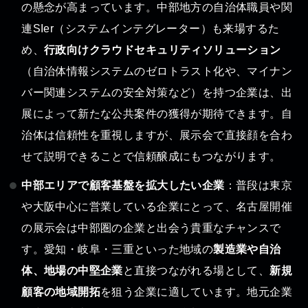
の懸念が高まっています。中部地方の自治体職員や関
連SIer（システムインテグレーター）も来場するた
め、
行政向けクラウドセキュリティソリューション
（自治体情報システムのゼロトラスト化や、マイナン
バー関連システムの安全対策など）を持つ企業は、出
展によって新たな公共案件の獲得が期待できます。自
治体は信頼性を重視しますが、展示会で直接顔を合わ
せて説明できることで信頼醸成にもつながります。
中部エリアで顧客基盤を拡大したい企業
：普段は東京
や大阪中心に営業している企業にとって、名古屋開催
の展示会は中部圏の企業と出会う貴重なチャンスで
す。愛知・岐阜・三重といった地域の
製造業や自治
体、地場の中堅企業
と直接つながれる場として、
新規
顧客の地域開拓
を狙う企業に適しています。地元企業