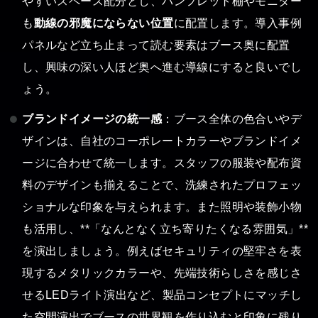
やすいスペース配分とし、パンフレット棚やモニター
も
動線の邪魔にならない位置
に配置します。導入事例
パネルなど立ち止まって読む要素はブース奥に配置
し、興味の深い人ほど奥へ進む導線にすると良いでし
ょう。
ブランドイメージの統一感
：ブース全体の色合いやデ
ザインは、自社のコーポレートカラーやブランドイメ
ージに合わせて統一します。スタッフの服装や配布資
料のデザインも揃えることで、洗練されたプロフェッ
ショナルな印象を与えられます。また照明や装飾小物
も活用し、**「なんとなく立ち寄りたくなる雰囲気」**
を演出しましょう。例えばセキュリティの堅牢さを表
現するメタリックカラーや、先端技術らしさを感じさ
せるLEDライト演出など、製品コンセプトにマッチし
た空間演出でブースの世界観を作り込むと印象に残り