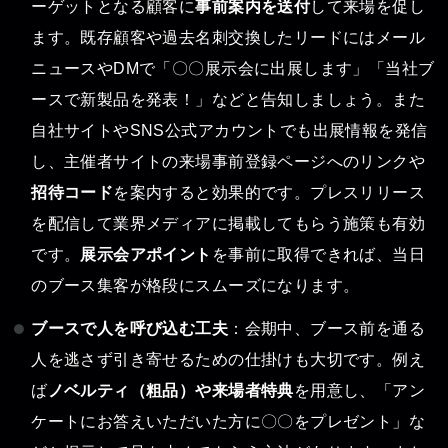
ーゲットとなる顧客に
事前案内を送付
して来場を促し
ます。既存顧客や過去名刺交換したリードにはメール
ニュースやDMで「〇〇展示会に出展します」「当社ブ
ースで新製品を発表！」などと告知しましょう。また
自社サイトやSNS公式アカウントでも出展情報を発信
し、主催者サイトの来場事前登録ページへのリンクや
招待コード
を案内すると効果的です。プレスリリース
を配信して業界メディアに掲載してもらう施策も有効
です。
展示会アポイント
を事前に取得できれば、当日
のブース集客が格段にスムーズになります。
ブースで人を呼び込む工夫
：会期中、ブース前を通る
人を逃さず引き寄せるための仕掛けも大切です。例え
ば
ノベルティ（粗品）や来場者特典
を用意し、「アン
ケートにお答えいただいた方に〇〇をプレゼント」な