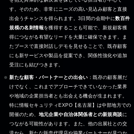
す。そのため、非常にニーズの高い見込み顧客と直接
出会うチャンスを得られます。3日間の会期中に
数百件
規模の名刺情報
を獲得することも可能で、新規顧客獲
得につながる有望なリードを大量に確保できます。ま
たブースで直接対話しデモを見せることで、既存顧客
にも新サービスや製品を提案でき、関係性強化や追加
受注にも結びつきます。
新たな顧客・パートナーとの出会い
：既存の顧客層だ
けでなく、これまでアプローチできていなかった業界
や地域の企業担当者とも出会える機会が生まれます。
特に情報セキュリティEXPO【名古屋】は中部地方での
開催のため、
地元企業や自治体関係者との新規商談
に
つながる可能性があります。また、他の出展社との交
流から、新たな販売代理店や協業パートナーが見つか