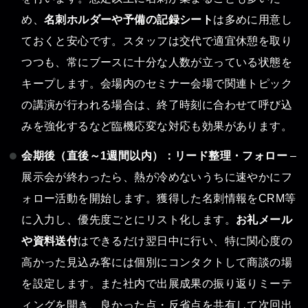
め、
名刺ホルダーや予備の記録シート
は多めに用意し
ておくと安心です。スタッフは交代で適宜休憩を取り
つつも、常にブースに十分な人数が立っている状態を
キープします。会場内のセミナー会場で関連トピック
の講演が行われる場合は、終了時刻に合わせて呼び込
みを強化するなど臨機応変な対応も効果があります。
会期後（直後～1週間以内）：リード整理・フォロー
–
展示会が終わったら、熱が冷めないうちに速やかにフ
ォロー活動を開始します。獲得した名刺情報をCRM等
に入力し、優先度ごとにリスト化します。
お礼メール
や資料送付
はできるだけ翌日中に行い、特に関心度の
高かった見込み客には個別にコンタクトして商談の場
を設定します。また社内で出展成果の振り返りミーテ
ィングを開き、良かった点・反省点を共有して次回出