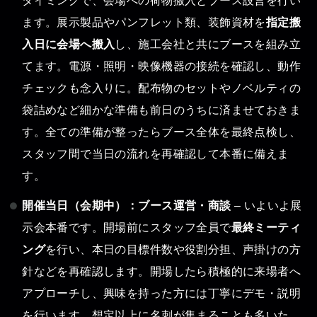
ます。展示製品やパンフレット類、装飾資材を
指定搬
入日に会場へ搬入
し、施工会社と共にブースを組み立
てます。電源・照明・映像機器の接続を確認し、動作
チェックも念入りに。配布物のセットやノベルティの
袋詰めなど細かな準備も前日のうちに済ませておきま
す。全ての準備が整ったらブース全体を最終点検し、
スタッフ間で当日の流れを再確認して本番に備えま
す。
開催当日（会期中）：ブース運営・商談
– いよいよ展
示会本番です。開場前にスタッフ全員で
最終ミーティ
ング
を行い、本日の目標件数や役割分担、声掛けの方
針などを再確認します。開場したら積極的に来場者へ
アプローチし、興味を持った方には丁寧にデモ・説明
を行います。想定以上に名刺が集まることも多いた