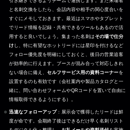
引き継ぎできるようチームで連携します。また来場者
と名刺交換をしたら、会話内容や相手の関心度合いを
すぐにメモしておきます。最近はスマホやタブレット
でリード情報を記録・共有できるツールもあるので活
用すると良いでしょう。集まった名刺は
その場で仕分
け
し、特に有望なホットリードには星印を付けるなど
フォロー優先度を明確にしておくと、後日の営業追客
が効率的に行えます。ブースが混み合って対応しきれ
ない場合に備え、
セルフサービス用の資料コーナー
を
設置するのも有効です（会社案内や製品カタログと一
緒に、問い合わせフォームやQRコードを置いて自由に
情報取得できるようにする）。
迅速なフォローアップ
：展示会で獲得したリードは鮮
度が命です。会期終了後はできるだけ早く名刺リスト
をデジタル化・整理し、
お礼メールや資料送付
を実施