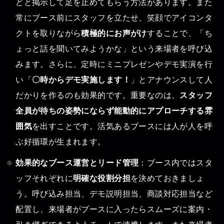
どと掲示して足を止めてもらう方法があります。また
常にブース前にスタッフを立たせ、笑顔でアイコンタ
クトを取りながら
積極的にお声がけ
することで、「ち
ょっと話を聞いてみようかな」という来場者を呼び込
みます。さらに、定時にミニプレゼンやデモ実演を行
い「
〇時からデモ実施します！
」とアナウンスして人
だかりを作るのも効果的です。重要なのは、
スタッフ
全員が待ちの姿勢にならず能動的にアプローチする雰
囲気
を出すことです。活気あるブースには人が人を呼
ぶ好循環が生まれます。
効果的なブース運営とリード管理
：ブース内ではスタ
ッフそれぞれに
明確な役割分担
を決めておきましょ
う。呼び込み担当、デモ説明担当、商談対応担当など
配置し、来場者がブースに入ったらスムーズに案内・