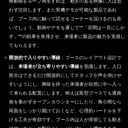
例動画をループ再生すれば、動きのある映像に人は思
わず注目します。また実機デモが可能な製品であれ
ば、ブース内に触って試せるコーナーを設けるのも良
いでしょう。動画やデモを通じて**「百聞は一見にしか
ず」**の効果を発揮させ、来場者に製品の魅力を実感し
てもらえます。
開放的で入りやすい導線
：ブースのレイアウト設計で
は、
来場者が立ち寄りやすい導線
を意識します。入口
部分はできるだけ開放的にしてスタッフが声を掛けや
すいようにし、興味を持った来場者が自然に中へ入っ
て来られる配置にします。例えば島型ブースでも通路
側を塞がずオープンカウンターにしたり、角小間なら
両面をしっかり開けておくなど、心理的ハードルを下
げる工夫が有効です。ブース内は人が滞留しても動き