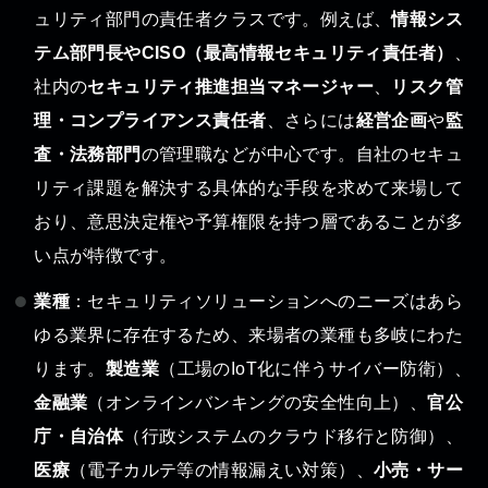
ュリティ部門の責任者クラスです。例えば、
情報シス
テム部門長やCISO（最高情報セキュリティ責任者）
、
社内の
セキュリティ推進担当マネージャー
、
リスク管
理・コンプライアンス責任者
、さらには
経営企画
や
監
査・法務部門
の管理職などが中心です。自社のセキュ
リティ課題を解決する具体的な手段を求めて来場して
おり、意思決定権や予算権限を持つ層であることが多
い点が特徴です。
業種
：セキュリティソリューションへのニーズはあら
ゆる業界に存在するため、来場者の業種も多岐にわた
ります。
製造業
（工場のIoT化に伴うサイバー防衛）、
金融業
（オンラインバンキングの安全性向上）、
官公
庁・自治体
（行政システムのクラウド移行と防御）、
医療
（電子カルテ等の情報漏えい対策）、
小売・サー