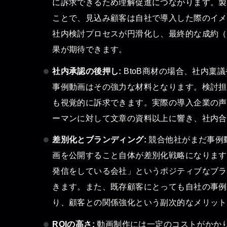
に訴求できるため理解促進につながります。製
ことで、見込み顧客は自社で導入した際のイメ
社内検討プロセスが円滑化し、最終的な成約（
果が期待できます。
社内承認の後押し:
BtoB商材の場合、社内稟
事例動画はその強力な材料となります。検討担
も視覚的に訴求できます。実際の導入企業の声
ーマンに対して文章の資料以上に響き、社内合
差別化とブランディング:
競合他社がまだ事例
画を公開すること自体が差別化戦略になります
発信をしている会社」というポジティブなブラ
きます。また、既存顧客にとっても自社の事例
り、顧客との関係強化という副次的なメリット
ROIの高さ:
動画制作には一定のコストがかかり