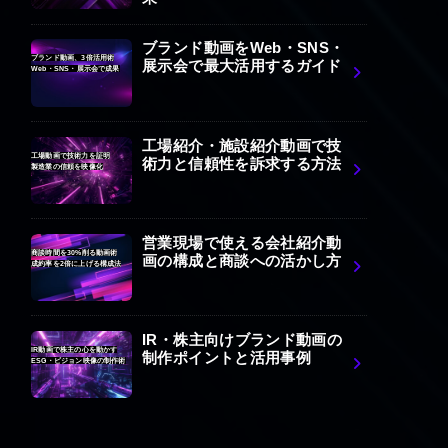
ブランド動画をWeb・SNS・
ブランド動画、3倍活用術
展示会で最大活用するガイド
Web・SNS・展示会で成果
工場紹介・施設紹介動画で技
工場動画で技術力を証明
術力と信頼性を訴求する方法
製造業の信頼を映像化
営業現場で使える会社紹介動
商談時間を30%削る動画術
画の構成と商談への活かし方
成約率を2倍に上げる構成法
IR・株主向けブランド動画の
IR動画で株主の心を動かす
制作ポイントと活用事例
ESG・ビジョン映像の制作術