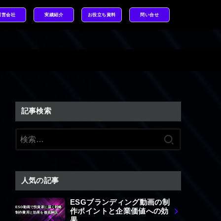
運営会社
実績紹介
お役立ち資料
問い合せ
記事検索
検
索:
人気の記事
ESGブランディング動画の制
ESG動画で投資家に届く戦略
作ポイントと企業価値への効
制作費用と効果を徹底解説
果