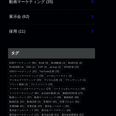
動画マーケティング
(35)
展示会
(62)
採用
(11)
タグ
B2Bマーケティング
(96)
BtoB
(9)
BtoB動画
(3)
BtoB広告
(4)
BtoB採用
(4)
ESG
(2)
EVP
(3)
pickup
(3)
SEO対策
(35)
SNSマーケティング
(25)
YouTube活用
(25)
コンテンツマーケティング
(35)
コーポレートサイト
(3)
デジタルマーケティング
(35)
デジタル広告
(3)
ブランディング
(2)
ブランド動画
(3)
プレスリリース
(25)
マーケティングオートメーション
(25)
リードジェネレーション
(80)
リードナーチャリング
(80)
会社紹介動画
(4)
動画SEO対策
(25)
動画コンテンツ
(27)
動画マーケティング
(68)
動画制作
(69)
動画広告
(25)
動画活用
(3)
営業DX
(45)
営業プロセス
(61)
営業戦略
(61)
営業支援
(45)
展示会ノベルティ
(62)
展示会フォローアップ
(55)
展示会ブースデザイン
(62)
展示会マーケティング
(72)
展示会出展
(62)
展示会効果測定
(62)