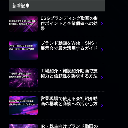
新着記事
ESGブランディング動画の制
ESG動画で投資家に届く戦略
作ポイントと企業価値への効
制作費用と効果を徹底解説
果
ブランド動画をWeb・SNS・
ブランド動画、3倍活用術
展示会で最大活用するガイド
Web・SNS・展示会で成果
工場紹介・施設紹介動画で技
工場動画で技術力を証明
術力と信頼性を訴求する方法
製造業の信頼を映像化
営業現場で使える会社紹介動
商談時間を30%削る動画術
画の構成と商談への活かし方
成約率を2倍に上げる構成法
IR・株主向けブランド動画の