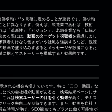
（訴求軸）**を明確に定めることが重要です。訴求軸
ごとに異なります。例えば、製造業であれば「技術
れば「革新性」「ビジョン」、老舗企業なら「伝統と
決める際には、
動画のターゲット視聴者
を意識しまし
求職者向けなら働きがいや社風を強調するなど、視聴
の動画で盛り込みすぎるとメッセージが散漫になるた
軸に据えてストーリーを構成すると効果的です。
が表示される機会も増えています。特に「〇〇 動画」な
に公式の会社紹介動画があると、検索結果ページにサ
。これは
検索ユーザーの目を引く効果
が高く、テキス
クリック率向上が期待できます。また、動画を自社サ
滞在時間が伸び、SEO観点でもプラスに働く可能性が