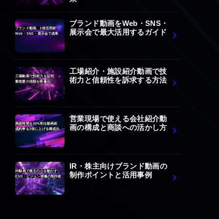
ブランド動画をWeb・SNS・
ブランド動画、3倍活用術
展示会で最大活用するガイド
Web・SNS・展示会で成果
工場紹介・施設紹介動画で技
工場動画で技術力を証明
術力と信頼性を訴求する方法
製造業の信頼を映像化
営業現場で使える会社紹介動
商談時間を30%削る動画術
画の構成と商談への活かし方
成約率を2倍に上げる構成法
IR・株主向けブランド動画の
IR動画で株主の心を動かす
制作ポイントと活用事例
ESG・ビジョン映像の制作術