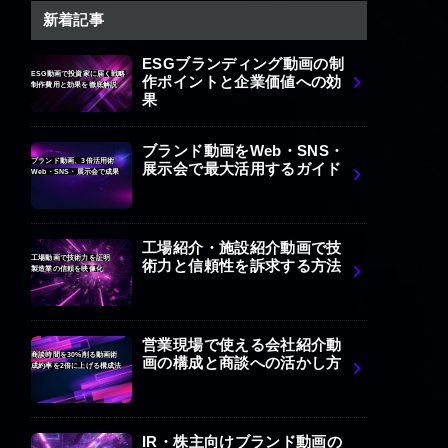
新着記事
ESGブランディング動画の制
ESG動画で投資家に届く戦略
作ポイントと企業価値への効
制作費用と効果を徹底解説
果
ブランド動画をWeb・SNS・
ブランド動画、3倍活用術
展示会で最大活用するガイド
Web・SNS・展示会で成果
工場紹介・施設紹介動画で技
工場動画で技術力を証明
術力と信頼性を訴求する方法
製造業の信頼を映像化
営業現場で使える会社紹介動
商談時間を30%削る動画術
画の構成と商談への活かし方
成約率を2倍に上げる構成法
IR・株主向けブランド動画の