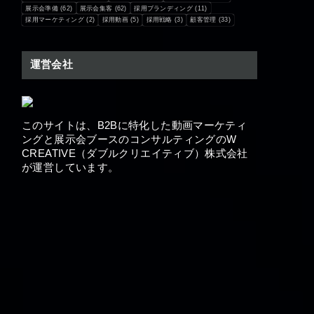
展示会準備
(62)
展示会集客
(62)
採用ブランディング
(11)
採用マーケティング
(2)
採用動画
(5)
採用戦略
(3)
顧客管理
(33)
運営会社
このサイトは、B2Bに特化した動画マーケティ
ングと展示会ブースの​コンサルティングのW
CREATIVE（ダブルクリエイティブ）株式会社
が運営しています。