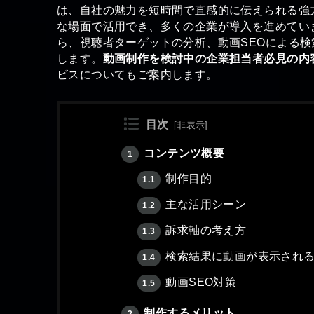
は、自社の魅力を短時間で直感的に伝えられる強
な場面で活用でき、多くの企業が導入を進めてい
ら、視聴者ターゲットの分析、動画SEOによる
します。
動画制作を検討中の企業担当者必見の内
ビスについてもご案内します。
目次
[
非表示
]
コンテンツ概要
1
制作目的
1.1
主な活用シーン
1.2
訴求軸の考え方
1.3
検索結果に動画が表示され
1.4
動画SEO対策
1.5
制作するメリット
2