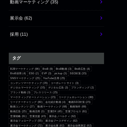
動画マーケティング
(35)
展示会
(62)
採用
(11)
タグ
B2Bマーケティング
(96)
BtoB
(9)
BtoB動画
(3)
BtoB広告
(4)
BtoB採用
(4)
ESG
(2)
EVP
(3)
pickup
(3)
SEO対策
(35)
SNSマーケティング
(25)
YouTube活用
(25)
コンテンツマーケティング
(35)
コーポレートサイト
(3)
デジタルマーケティング
(35)
デジタル広告
(3)
ブランディング
(2)
ブランド動画
(3)
プレスリリース
(25)
マーケティングオートメーション
(25)
リードジェネレーション
(80)
リードナーチャリング
(80)
会社紹介動画
(4)
動画SEO対策
(25)
動画コンテンツ
(27)
動画マーケティング
(68)
動画制作
(69)
動画広告
(25)
動画活用
(3)
営業DX
(45)
営業プロセス
(61)
営業戦略
(61)
営業支援
(45)
展示会ノベルティ
(62)
展示会フォローアップ
(55)
展示会ブースデザイン
(62)
展示会マーケティング
(72)
展示会出展
(62)
展示会効果測定
(62)