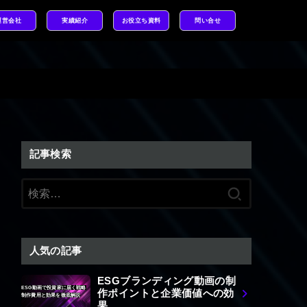
運営会社
実績紹介
お役立ち資料
問い合せ
記事検索
検
索:
人気の記事
ESGブランディング動画の制
ESG動画で投資家に届く戦略
作ポイントと企業価値への効
制作費用と効果を徹底解説
果