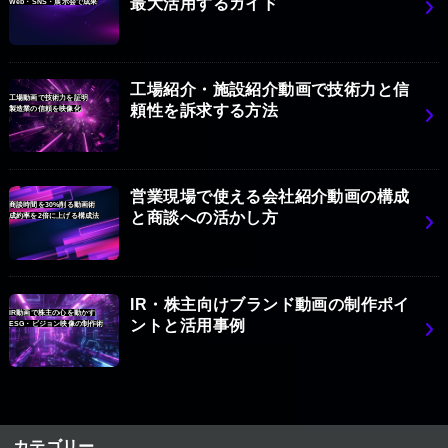
最大活用するガイド
Web・SNS・展示会で成果
工場紹介・施設紹介動画で技術力と信
工場動画で技術力を証明
頼性を訴求する方法
製造業の信頼を映像化
営業現場で使える会社紹介動画の構成
商談時間を30%削る動画術
と商談への活かし方
成約率を2倍に上げる構成法
IR・株主向けブランド動画の制作ポイ
IR動画で株主の心を動かす
ントと活用事例
ESG・ビジョン映像の制作術
カテゴリー