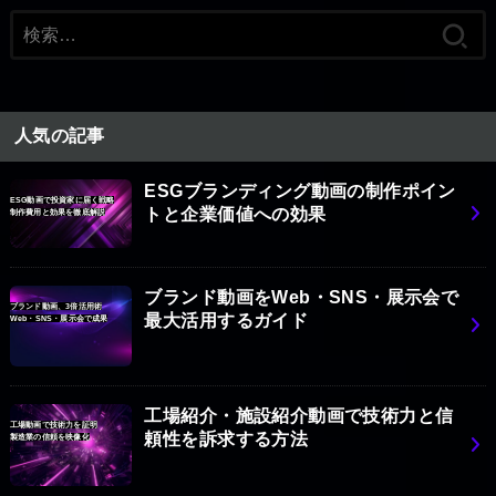
検
索:
人気の記事
ESGブランディング動画の制作ポイン
ESG動画で投資家に届く戦略
トと企業価値への効果
制作費用と効果を徹底解説
ブランド動画をWeb・SNS・展示会で
ブランド動画、3倍活用術
最大活用するガイド
Web・SNS・展示会で成果
工場紹介・施設紹介動画で技術力と信
工場動画で技術力を証明
頼性を訴求する方法
製造業の信頼を映像化