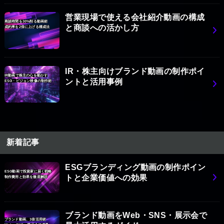
営業現場で使える会社紹介動画の構成
商談時間を30%削る動画術
と商談への活かし方
成約率を2倍に上げる構成法
IR・株主向けブランド動画の制作ポイ
IR動画で株主の心を動かす
ントと活用事例
ESG・ビジョン映像の制作術
新着記事
ESGブランディング動画の制作ポイン
ESG動画で投資家に届く戦略
トと企業価値への効果
制作費用と効果を徹底解説
ブランド動画をWeb・SNS・展示会で
ブランド動画、3倍活用術