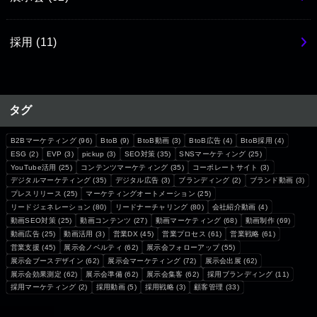
採用
(11)
タグ
B2Bマーケティング
(96)
BtoB
(9)
BtoB動画
(3)
BtoB広告
(4)
BtoB採用
(4)
ESG
(2)
EVP
(3)
pickup
(3)
SEO対策
(35)
SNSマーケティング
(25)
YouTube活用
(25)
コンテンツマーケティング
(35)
コーポレートサイト
(3)
デジタルマーケティング
(35)
デジタル広告
(3)
ブランディング
(2)
ブランド動画
(3)
プレスリリース
(25)
マーケティングオートメーション
(25)
リードジェネレーション
(80)
リードナーチャリング
(80)
会社紹介動画
(4)
動画SEO対策
(25)
動画コンテンツ
(27)
動画マーケティング
(68)
動画制作
(69)
動画広告
(25)
動画活用
(3)
営業DX
(45)
営業プロセス
(61)
営業戦略
(61)
営業支援
(45)
展示会ノベルティ
(62)
展示会フォローアップ
(55)
展示会ブースデザイン
(62)
展示会マーケティング
(72)
展示会出展
(62)
展示会効果測定
(62)
展示会準備
(62)
展示会集客
(62)
採用ブランディング
(11)
採用マーケティング
(2)
採用動画
(5)
採用戦略
(3)
顧客管理
(33)