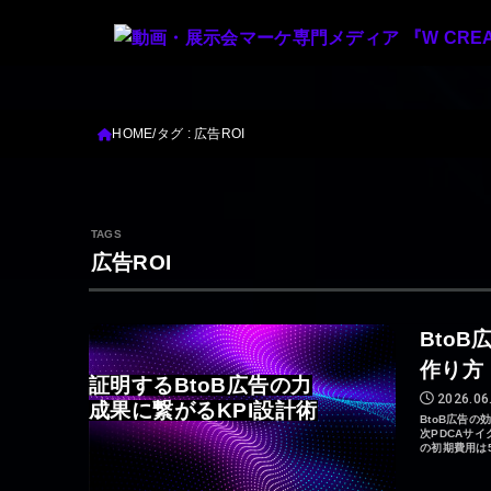
HOME
タグ : 広告ROI
広告ROI
Bto
作り方
証明するBtoB広告の力
2026.06
成果に繋がるKPI設計術
BtoB広告
次PDCAサ
の初期費用は5