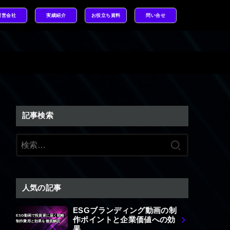
運営会社
実績紹介
お役立ち資料
問い合せ
記事検索
検
索:
人気の記事
ESGブランディング動画の制
ESG動画で投資家に届く戦略
作ポイントと企業価値への効
制作費用と効果を徹底解説
果