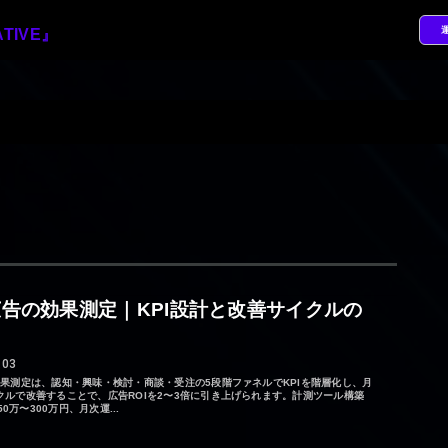
B広告の効果測定｜KPI設計と改善サイクルの
.03
の効果測定は、認知・興味・検討・商談・受注の5段階ファネルでKPIを階層化し、月
イクルで改善することで、広告ROIを2〜3倍に引き上げられます。計測ツール構築
0万〜300万円、月次運...