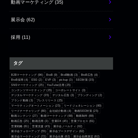
動画マーケティング
(35)
展示会
(62)
採用
(11)
タグ
B2Bマーケティング
(96)
BtoB
(9)
BtoB動画
(3)
BtoB広告
(4)
BtoB採用
(4)
ESG
(2)
EVP
(3)
pickup
(3)
SEO対策
(35)
SNSマーケティング
(25)
YouTube活用
(25)
コンテンツマーケティング
(35)
コーポレートサイト
(3)
デジタルマーケティング
(35)
デジタル広告
(3)
ブランディング
(2)
ブランド動画
(3)
プレスリリース
(25)
マーケティングオートメーション
(25)
リードジェネレーション
(80)
リードナーチャリング
(80)
会社紹介動画
(4)
動画SEO対策
(25)
動画コンテンツ
(27)
動画マーケティング
(68)
動画制作
(69)
動画広告
(25)
動画活用
(3)
営業DX
(45)
営業プロセス
(61)
営業戦略
(61)
営業支援
(45)
展示会ノベルティ
(62)
展示会フォローアップ
(55)
展示会ブースデザイン
(62)
展示会マーケティング
(72)
展示会出展
(62)
展示会効果測定
(62)