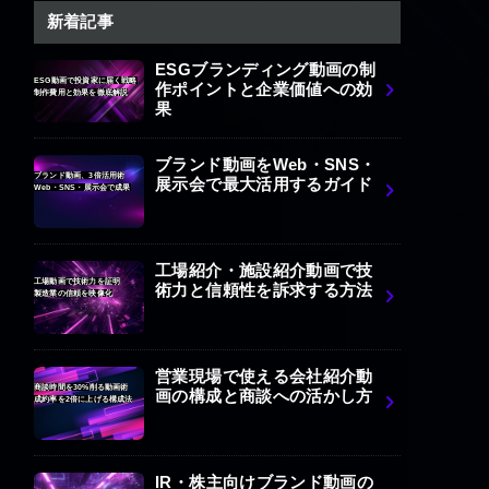
新着記事
ESGブランディング動画の制
ESG動画で投資家に届く戦略
作ポイントと企業価値への効
制作費用と効果を徹底解説
果
ブランド動画をWeb・SNS・
ブランド動画、3倍活用術
展示会で最大活用するガイド
Web・SNS・展示会で成果
工場紹介・施設紹介動画で技
工場動画で技術力を証明
術力と信頼性を訴求する方法
製造業の信頼を映像化
営業現場で使える会社紹介動
商談時間を30%削る動画術
画の構成と商談への活かし方
成約率を2倍に上げる構成法
IR・株主向けブランド動画の