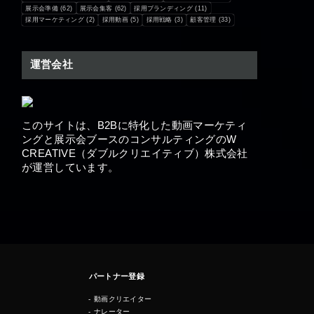
展示会準備
(62)
展示会集客
(62)
採用ブランディング
(11)
採用マーケティング
(2)
採用動画
(5)
採用戦略
(3)
顧客管理
(33)
運営会社
このサイトは、B2Bに特化した動画マーケティ
ングと展示会ブースの​コンサルティングのW
CREATIVE（ダブルクリエイティブ）株式会社
が運営しています。
パートナー登録
動画クリエイター
ナレーター