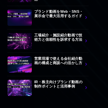
ブランド動画をWeb・SNS・
ブランド動画、3倍活用術
展示会で最大活用するガイド
Web・SNS・展示会で成果
工場紹介・施設紹介動画で技
工場動画で技術力を証明
術力と信頼性を訴求する方法
製造業の信頼を映像化
営業現場で使える会社紹介動
商談時間を30%削る動画術
画の構成と商談への活かし方
成約率を2倍に上げる構成法
IR・株主向けブランド動画の
IR動画で株主の心を動かす
制作ポイントと活用事例
ESG・ビジョン映像の制作術