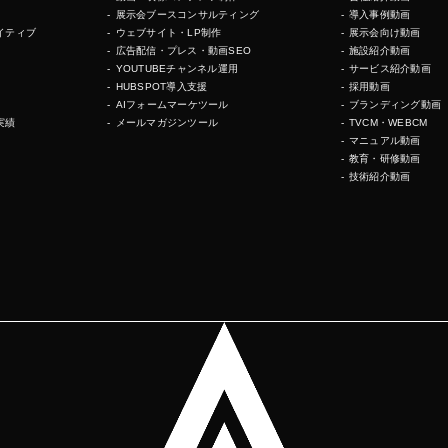
展示会ブースコンサルティング
導入事例動画
イティブ
ウェブサイト・LP制作
展示会向け動画
広告配信・プレス・動画SEO
施設紹介動画
YOUTUBEチャンネル運用
サービス紹介動画
HUBSPOT導入支援
採用動画
AIフォームマーケツール
ブランディング動画
実績
メールマガジンツール
TVCM・WEBCM
マニュアル動画
教育・研修動画
技術紹介動画