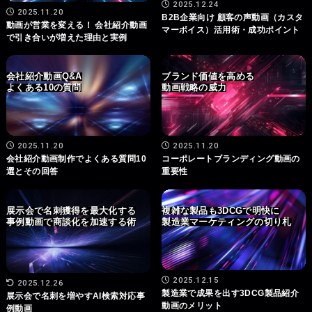
2025.12.24
2025.11.20
B2B企業向け 顧客の声動画（カスタ
動画が営業を変える！ 会社紹介動画
マーボイス）活用術・成功ポイント
で引き合いが増えた理由と実例
会社紹介動画Q&A
ブランド価値を高める
よくある10の質問
動画戦略の威力
2025.11.20
2025.11.20
会社紹介動画制作でよくある質問10
コーポレートブランディング動画の
選とその回答
重要性
展示会で名刺獲得を最大化する
複雑な製品も3DCGで明快に
事例動画で商談化を加速する術
製造業マーケティングの切り札
2025.12.15
2025.12.26
製造業で成果を出す3DCG製品紹介
展示会で名刺を増やすAI検索対応事
動画のメリット
例動画