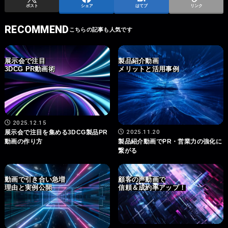
ポスト
シェア
はてブ
リンク
RECOMMEND
展示会で注目
製品紹介動画
3DCG PR動画術
メリットと活用事例
2025.12.15
2025.11.20
展示会で注目を集める3DCG製品PR
動画の作り方
製品紹介動画でPR・営業力の強化に
繋がる
動画で引き合い急増
顧客の声動画で
理由と実例公開
信頼＆成約率アップ！