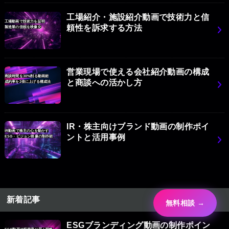
工場紹介・施設紹介動画で技術力と信
工場動画で技術力を証明
頼性を訴求する方法
製造業の信頼を映像化
営業現場で使える会社紹介動画の構成
商談時間を30%削る動画術
と商談への活かし方
成約率を2倍に上げる構成法
IR・株主向けブランド動画の制作ポイ
IR動画で株主の心を動かす
ントと活用事例
ESG・ビジョン映像の制作術
新着記事
無料相談 →
ESGブランディング動画の制作ポイン