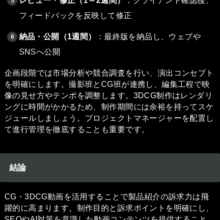
レビュー・修正（1～2週間）
：クライアント確認後、
フィードバックを反映して修正
納品・公開（1週間）
：最終版を納品し、ウェブや
SNSへ公開
企画段階では市場分析や競合調査を行い、演出コンセプト
を明確にします。撮影班とCG班が連携し、編集工程で映
像の見せ方やテンポを調整します。3DCG制作はレンダリ
ングに時間がかかるため、制作期間には余裕を持ってスケ
ジュールしましょう。プロジェクトマネージャーを配置し
て進行管理を徹底することも重要です。
結論
CG・3DCG動画を活用することで製品紹介の訴求力は飛
躍的に高まります。制作目的と訴求ポイントを明確にし、
SEOやAI対策を意識した動画コンテンツを提供すること