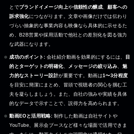
とで
ブランドイメージ向上
や
信頼性の醸成
、
顧客への
訴求強化
につながります。文章や画像だけでは伝わり
づらい抽象的な事業内容も映像なら具体的に示せるた
め、B2B営業や採用活動で他社との差別化を図る強力
な武器になります。
成功のポイント:
会社紹介動画を効果的にするには、
目
的とターゲットの明確化
、
メッセージの絞り込み
、
魅
力的なストーリー設計
が重要です。動画は
1〜3分程度
を目安に簡潔にまとめ、冒頭で視聴者の関心を掴む工
夫を凝らしましょう。また、自社の強みや実績を具体
的なデータで示すことで、説得力を高められます。
動画EOと活用戦略:
制作した動画は自社サイトや
YouTube、展示会ブースなど様々な場面で活用できま