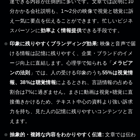
達できる内容が圧倒的に多いです。文章では説明に10
分かかる会社説明も、1〜2分の映像で視覚と聴覚に訴
え一気に要点を伝えることができます。忙しいビジネ
スパーソンに
効率よく情報提供
できる手段です。
印象に残りやすくブランディング効果:
映像と音声で届
ける情報は記憶に残りやすく、企業・ブランドのイメ
ージ向上に直結します。心理学で知られる「
メラビア
ンの法則
」では、人の受ける印象のうち
55%は視覚情
報、38%は聴覚情報
によるとされ、言語情報の占める
割合は7%に過ぎません。まさに動画は視覚+聴覚に直
接働きかけるため、テキスト中心の資料より強い訴求
力を持ち、見た人の記憶に残りやすいコンテンツと言
えます。
抽象的・複雑な内容をわかりやすく伝達:
文章では伝わ