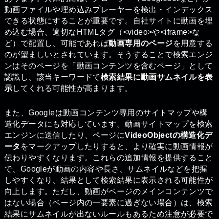
動画ファイルや埋め込みプレーヤーを検出・インデックス
できる状態にすることが重要です。自社サイトに動画を埋
め込む場合、適切なHTMLタグ（<video>や<iframe>な
ど）で配置し、可能であれば
動画専用のページ
を用意する
のが望ましいとされています。そうすることで検索エンジ
ンはそのページを「動画コンテンツを含むページ」として
認識し、該当キーワードで
検索結果に動画サムネイルを表
示
してくれる可能性が高まります。
また、Googleは動画コンテンツ専用のサイトマップや構
造化データにも対応しています。動画サイトマップを検索
エンジンに送信したり、ページに
VideoObjectの構造化デ
ータ
をマークアップしたりすると、より確実に動画情報が
伝わりやすくなります。これらの追加情報を提供すること
で、Googleが動画の内容や長さ、サムネイルなどを把握
しやすくなり、結果として検索結果に表示される可能性が
向上します。ただし、動画がページのメインコンテンツで
はない場合（ページ内の一要素に過ぎない場合）は、検索
結果にサムネイルが出ないルールもあるため注意が必要で