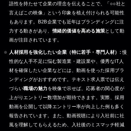
語性を持たせて企業の理念を伝えることで、「○○社と
言えばこの映像」という印象を植え付けられる可能性
もあります。B2B企業でも近年はブランディングに注
力する動きがあり、
情緒的価値を高める施策
として動
画が注目されています。
人材採用を強化したい企業（特に若手・専門人材）:
慢
性的な人手不足に悩む製造業・建設業や、優秀なIT人
材を確保したい企業などには、動画を使った採用ブラ
ンディングがおすすめです。テキスト求人票では伝え
づらい
職場の魅力
を映像で示せば、応募者の関心度が
上がりエントリー数増加が期待できます。実際、採用
動画を公開して以降エントリー率が向上した例も多く
報告されています。また、動画視聴により入社前に社
風を理解してもらえるため、入社後のミスマッチ軽減