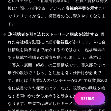
という主張も、「有給消化率○％」「社員の資格取得支
援に年間○○万円投資」といった
客観的事実を示す
こと
でリアリティが増し、視聴者の心に響きやすくなりま
す。
③ 視聴者を引き込むストーリーと構成を設計する:
優
れた会社紹介動画には必ず
物語性
があります。単に会
社情報を箇条書きで紹介するのではなく、起承転結の
ある構成で視聴者の感情を動かしましょう。基本は
「導入→展開→締め」の三幕構成です。導入部分では
最初の数秒で「おっ」と注意を引く仕掛けが必要で
す。例えば「創業3人のベンチャーが10年で従業員200
名に成長できた秘密とは？」など、視聴者の興味を喚
起する問いかけから始めると続きを見てもらいやすく
無料相談 →
なります。中盤では設定したキーメッセージを具体的
な映像やエピソードを通じて語ります。この際、「当