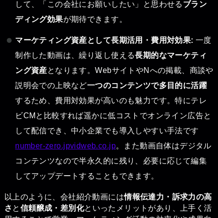
して、「この会社にお願いしたい」と思わせる
ブラン
ディング効果
が期待できます。
マーケティング資産として長期活用・費用対効果:
一度
制作した動画は、繰り返し使える
長期的なマーケティ
ング資産
となります。WebサイトやNへの掲載、商談や
説明会での上映など
一つのコンテンツで多目的に活躍
するため、費用対効果が高いのも魅力です。特にテレ
ビCMと比較すれば遥かに低コストでオンライン広告と
して配信でき、中小企業でも導入しやすい手法です
number-zero.jp
vidweb.co.jp
。また動画自体はデジタル
コンテンツなので半永久的に残り、必要に応じて編集
してアップデートすることもできます。
以上のように、会社紹介動画には
情報伝達力・訴求力の高
さ
と
信頼醸成・差別化
といったメリットがあり、上手く活