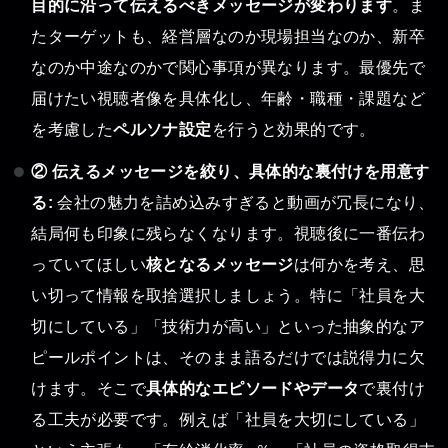
目的に沿って伝えるべきメッセージが変わります
。ま
たターゲットも、経営層なのか現場担当なのか、新卒
なのか中途なのかで関心事項が異なります。最優先で
届けたい視聴者像を具体化し、年齢・職種・課題など
を考慮した
ペルソナ設定
を行うと効果的です。
② 伝えるメッセージを絞り、具体的な裏付けを用意す
る:
会社の魅力を詰め込みすぎると動画が冗長になり、
結局何も印象に残らなくなります。視聴後に一番伝わ
っていてほしい
核となるメッセージ
は何かを考え、思
い切って情報を取捨選択しましょう。特に「社員を大
切にしている」「技術力が高い」といった抽象的なア
ピールポイントは、そのまま語るだけでは説得力に欠
けます。そこで
具体的なエピソードやデータ
で裏付け
る工夫が必要です。例えば「社員を大切にしている」