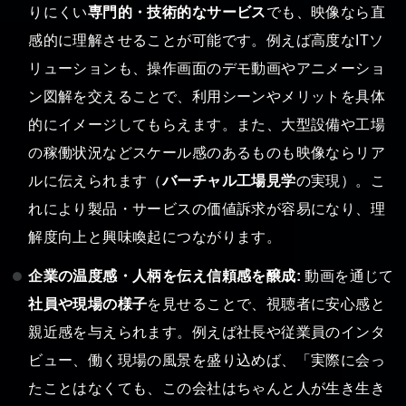
りにくい
専門的・技術的なサービス
でも、映像なら直
感的に理解させることが可能です。例えば高度なITソ
リューションも、操作画面のデモ動画やアニメーショ
ン図解を交えることで、利用シーンやメリットを具体
的にイメージしてもらえます。また、大型設備や工場
の稼働状況などスケール感のあるものも映像ならリア
ルに伝えられます（
バーチャル工場見学
の実現）。こ
れにより製品・サービスの価値訴求が容易になり、理
解度向上と興味喚起につながります。
企業の温度感・人柄を伝え信頼感を醸成:
動画を通じて
社員や現場の様子
を見せることで、視聴者に安心感と
親近感を与えられます。例えば社長や従業員のインタ
ビュー、働く現場の風景を盛り込めば、「実際に会っ
たことはなくても、この会社はちゃんと人が生き生き