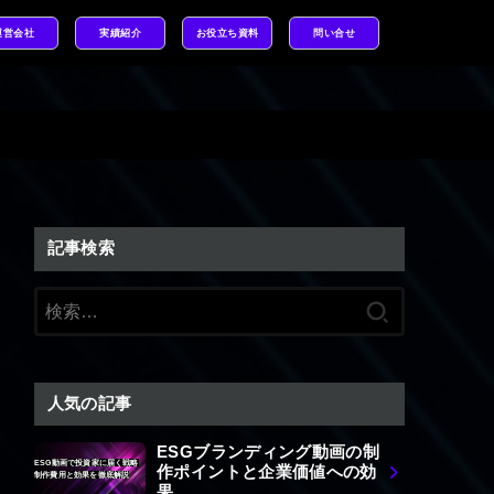
運営会社
実績紹介
お役立ち資料
問い合せ
記事検索
検
索:
人気の記事
ESGブランディング動画の制
ESG動画で投資家に届く戦略
作ポイントと企業価値への効
制作費用と効果を徹底解説
果