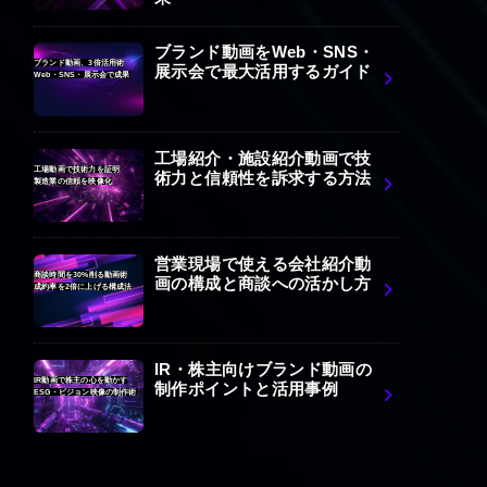
ブランド動画をWeb・SNS・
ブランド動画、3倍活用術
展示会で最大活用するガイド
Web・SNS・展示会で成果
工場紹介・施設紹介動画で技
工場動画で技術力を証明
術力と信頼性を訴求する方法
製造業の信頼を映像化
営業現場で使える会社紹介動
商談時間を30%削る動画術
画の構成と商談への活かし方
成約率を2倍に上げる構成法
IR・株主向けブランド動画の
IR動画で株主の心を動かす
制作ポイントと活用事例
ESG・ビジョン映像の制作術