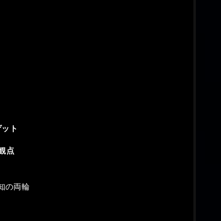
ゲット
観点
知の両輪