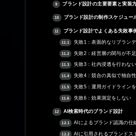
ブランド設計の主要要素と実装
9
ブランド設計の制作スケジュー
10
ブランド設計でよくある失敗事
11
失敗1：表面的なリブラン
11.1
失敗2：経営層の関与が不
11.2
失敗3：社内浸透を行わな
11.3
失敗4：競合の真似で独自
11.4
失敗5：運用ガイドライン
11.5
失敗6：効果測定をしない
11.6
AI検索時代のブランド設計
12
AIによるブランド認識の仕
12.1
AIに引用されるブランドス
12.2