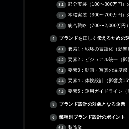
部分実装（100〜300万円）
3.1
本格実装（300〜700万円）
3.2
統合戦略（700〜2,000万
3.3
ブランドを正しく伝えるための5
4
要素1：戦略の言語化（影響度
4.1
要素2：ビジュアル統一（影響
4.2
要素3：動画・写真の温度感
4.3
要素4：体験設計（影響度15
4.4
要素5：運用ガイドライン（
4.5
ブランド設計の対象となる企業
5
業種別ブランド設計のポイント
6
製造業
6.1