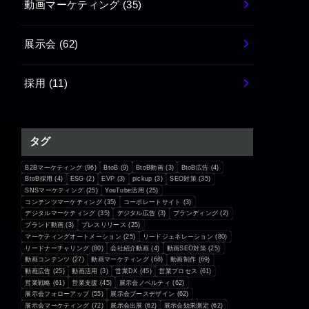
動画マーケティング
(35)
展示会
(62)
採用
(11)
タグ
B2Bマーケティング
(96)
BtoB
(9)
BtoB動画
(3)
BtoB広告
(4)
BtoB採用
(4)
ESG
(2)
EVP
(3)
pickup
(3)
SEO対策
(35)
SNSマーケティング
(25)
YouTube活用
(25)
コンテンツマーケティング
(35)
コーポレートサイト
(3)
デジタルマーケティング
(35)
デジタル広告
(3)
ブランディング
(2)
ブランド動画
(3)
プレスリリース
(25)
マーケティングオートメーション
(25)
リードジェネレーション
(80)
リードナーチャリング
(80)
会社紹介動画
(4)
動画SEO対策
(25)
動画コンテンツ
(27)
動画マーケティング
(68)
動画制作
(69)
動画広告
(25)
動画活用
(3)
営業DX
(45)
営業プロセス
(61)
営業戦略
(61)
営業支援
(45)
展示会ノベルティ
(62)
展示会フォローアップ
(55)
展示会ブースデザイン
(62)
展示会マーケティング
(72)
展示会出展
(62)
展示会効果測定
(62)