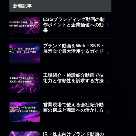
新着記事
ESGブランディング動画の制
ESG動画で投資家に届く戦略
作ポイントと企業価値への効
制作費用と効果を徹底解説
果
ブランド動画をWeb・SNS・
ブランド動画、3倍活用術
展示会で最大活用するガイド
Web・SNS・展示会で成果
工場紹介・施設紹介動画で技
工場動画で技術力を証明
術力と信頼性を訴求する方法
製造業の信頼を映像化
営業現場で使える会社紹介動
商談時間を30%削る動画術
画の構成と商談への活かし方
成約率を2倍に上げる構成法
IR・株主向けブランド動画の