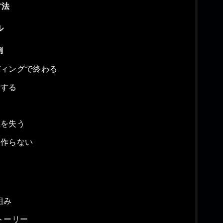
方法
ル
例
ディングで終わる
足する
い
性を失う
を作らない
組み
トーリー