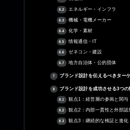
エネルギー・インフラ
6.2
機械・電機メーカー
6.3
化学・素材
6.4
情報通信・IT
6.5
ゼネコン・建設
6.6
地方自治体・公的団体
6.7
ブランド設計を伝えるべきター
7
ブランド設計を成功させる3つの
8
観点1：経営層の参画と関与
8.1
観点2：内部一貫性と外部認
8.2
観点3：継続的な検証と進化
8.3