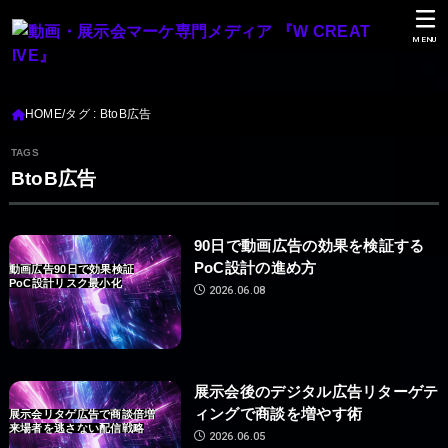
MENU
HOME
タグ : BtoB広告
BtoB広告
90日で動画広告の効果を検証する
PoC設計の進め方
動画広告90日で効果検証
PoC設計リスク最小化
2026.06.08
展示会後のデジタル広告リターゲテ
ィングで商談を増やす術
展示会リタゲ広告で商談倍増
来場者を逃さない配信戦略
2026.06.05