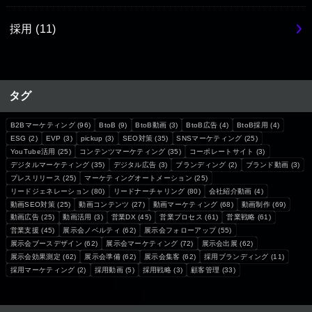
採用
(11)
タグ
B2Bマーケティング
(96)
BtoB
(9)
BtoB動画
(3)
BtoB広告
(4)
BtoB採用
(4)
ESG
(2)
EVP
(3)
pickup
(3)
SEO対策
(35)
SNSマーケティング
(25)
YouTube活用
(25)
コンテンツマーケティング
(35)
コーポレートサイト
(3)
デジタルマーケティング
(35)
デジタル広告
(3)
ブランディング
(2)
ブランド動画
(3)
プレスリリース
(25)
マーケティングオートメーション
(25)
リードジェネレーション
(80)
リードナーチャリング
(80)
会社紹介動画
(4)
動画SEO対策
(25)
動画コンテンツ
(27)
動画マーケティング
(68)
動画制作
(69)
動画広告
(25)
動画活用
(3)
営業DX
(45)
営業プロセス
(61)
営業戦略
(61)
営業支援
(45)
展示会ノベルティ
(62)
展示会フォローアップ
(55)
展示会ブースデザイン
(62)
展示会マーケティング
(72)
展示会出展
(62)
展示会効果測定
(62)
展示会準備
(62)
展示会集客
(62)
採用ブランディング
(11)
採用マーケティング
(2)
採用動画
(5)
採用戦略
(3)
顧客管理
(33)