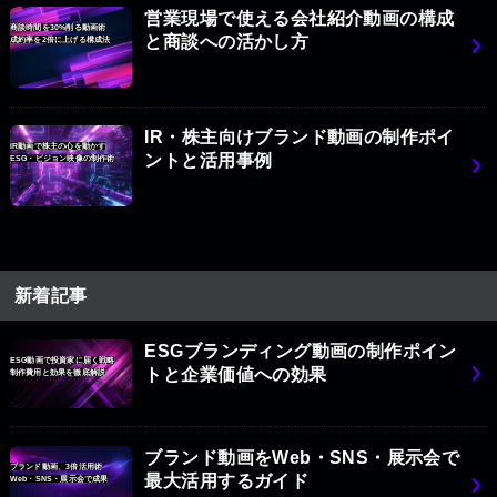
営業現場で使える会社紹介動画の構成
商談時間を30%削る動画術
と商談への活かし方
成約率を2倍に上げる構成法
IR・株主向けブランド動画の制作ポイ
IR動画で株主の心を動かす
ントと活用事例
ESG・ビジョン映像の制作術
新着記事
ESGブランディング動画の制作ポイン
ESG動画で投資家に届く戦略
トと企業価値への効果
制作費用と効果を徹底解説
ブランド動画をWeb・SNS・展示会で
ブランド動画、3倍活用術
最大活用するガイド
Web・SNS・展示会で成果