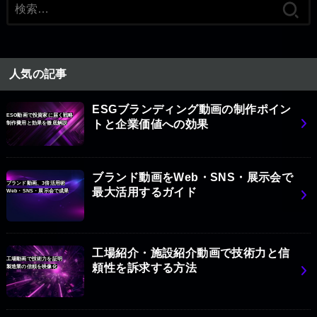
検
索:
人気の記事
ESGブランディング動画の制作ポイン
ESG動画で投資家に届く戦略
トと企業価値への効果
制作費用と効果を徹底解説
ブランド動画をWeb・SNS・展示会で
ブランド動画、3倍活用術
最大活用するガイド
Web・SNS・展示会で成果
工場紹介・施設紹介動画で技術力と信
工場動画で技術力を証明
頼性を訴求する方法
製造業の信頼を映像化