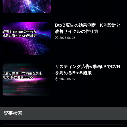
BtoB広告の効果測定｜KPI設計と
改善サイクルの作り方
証明するBtoB広告の力
成果に繋がるKPI設計術
2026.06.03
リスティング広告×動画LPでCVR
を高めるBtoB施策
広告と動画LPで商談を加速
最大3倍に引き上げる
2026.06.02
記事検索