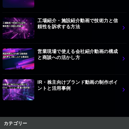
工場紹介・施設紹介動画で技術力と信
工場動画で技術力を証明
頼性を訴求する方法
製造業の信頼を映像化
営業現場で使える会社紹介動画の構成
商談時間を30%削る動画術
と商談への活かし方
成約率を2倍に上げる構成法
IR・株主向けブランド動画の制作ポイ
IR動画で株主の心を動かす
ントと活用事例
ESG・ビジョン映像の制作術
カテゴリー