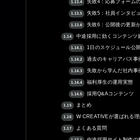
失敗4：応募フォーム
1.13.4
失敗5：社員インタビ
1.13.5
失敗6：公開後の更新
1.13.6
中途採用に効くコンテンツ
1.14
1日のスケジュール公
1.14.1
過去のキャリアパス事
1.14.2
失敗から学んだ社内事
1.14.3
福利厚生の運用実態
1.14.4
採用Q&Aコンテンツ
1.14.5
まとめ
1.15
W CREATIVEが選ばれる
1.16
よくある質問
1.17
中途採用サイト制作の
1.17.1