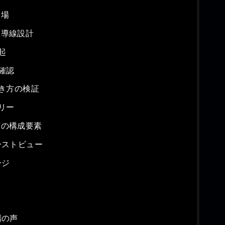
相場
と導線設計
起
確認
き方の検証
リー
須の構成要素
ーストビュー
ージ
場の声