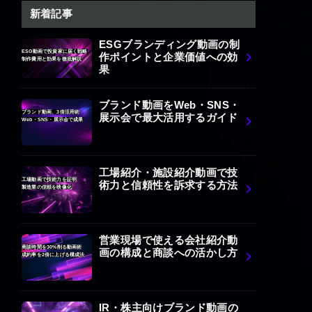
新着記事
ESGブランディング動画の制
ESG動画で投資家に届く戦略
作ポイントと企業価値への効
制作費用と効果を徹底解説
果
ブランド動画をWeb・SNS・
ブランド動画、3倍活用術
展示会で最大活用するガイド
Web・SNS・展示会で成果
工場紹介・施設紹介動画で技
工場動画で技術力を証明
術力と信頼性を訴求する方法
製造業の信頼を映像化
営業現場で使える会社紹介動
商談時間を30%削る動画術
画の構成と商談への活かし方
成約率を2倍に上げる構成法
IR・株主向けブランド動画の