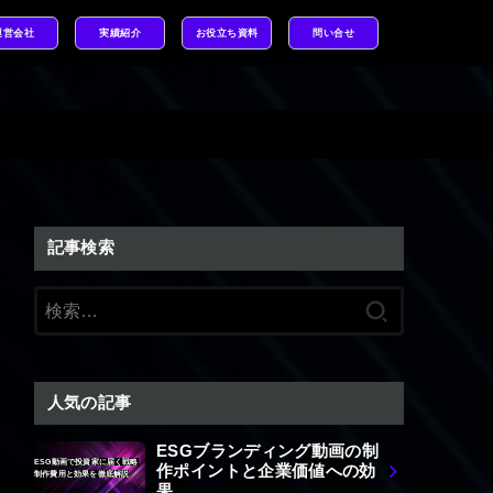
運営会社
実績紹介
お役立ち資料
問い合せ
記事検索
検
索:
人気の記事
ESGブランディング動画の制
ESG動画で投資家に届く戦略
作ポイントと企業価値への効
制作費用と効果を徹底解説
果