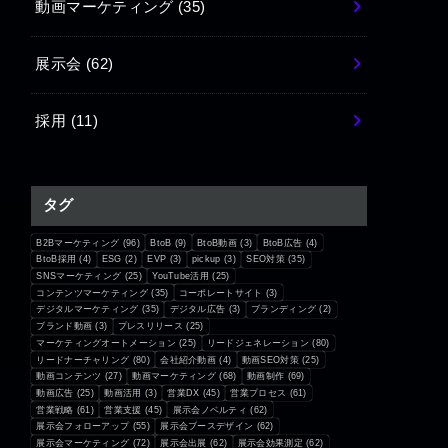
動画マーケティング
(35)
展示会
(62)
採用
(11)
タグ
B2Bマーケティング
(96)
BtoB
(9)
BtoB動画
(3)
BtoB広告
(4)
BtoB採用
(4)
ESG
(2)
EVP
(3)
pickup
(3)
SEO対策
(35)
SNSマーケティング
(25)
YouTube活用
(25)
コンテンツマーケティング
(35)
コーポレートサイト
(3)
デジタルマーケティング
(35)
デジタル広告
(3)
ブランディング
(2)
ブランド動画
(3)
プレスリリース
(25)
マーケティングオートメーション
(25)
リードジェネレーション
(80)
リードナーチャリング
(80)
会社紹介動画
(4)
動画SEO対策
(25)
動画コンテンツ
(27)
動画マーケティング
(68)
動画制作
(69)
動画広告
(25)
動画活用
(3)
営業DX
(45)
営業プロセス
(61)
営業戦略
(61)
営業支援
(45)
展示会ノベルティ
(62)
展示会フォローアップ
(55)
展示会ブースデザイン
(62)
展示会マーケティング
(72)
展示会出展
(62)
展示会効果測定
(62)