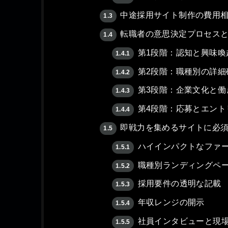
中途採用サイト制作の費用
1.3
転職者の意思決定プロセス
1.4
第1段階：認知と興味喚
1.4.1
第2段階：職種別の詳細
1.4.2
第3段階：企業文化と働
1.4.3
第4段階：応募とエント
1.4.4
即戦力を集めるサイトに必
1.5
ハイインパクトなファ
1.5.1
職種別ランディングペ
1.5.2
採用要件の透明な記載
1.5.3
年収レンジの開示
1.5.4
社員インタビューと現
1.5.5