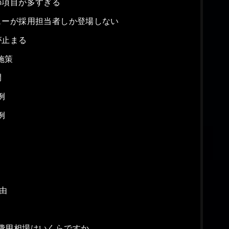
の項目が多すぎる
ューが採用担当者しか登場しない
が止まる
施策
開
例
例
理由
費用相場はいくらですか