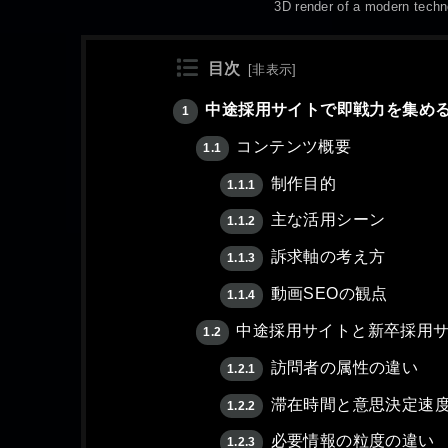
3D render of a modern techn
目次
[
非表示
]
中途採用サイトで即戦力を集め
1
コンテンツ概要
1.1
制作目的
1.1.1
主な活用シーン
1.1.2
訴求軸の考え方
1.1.3
動画SEOの観点
1.1.4
中途採用サイトと新卒採用サ
1.2
訪問者の属性の違い
1.2.1
滞在時間と意思決定速
1.2.2
必要情報の粒度の違い
1.2.3