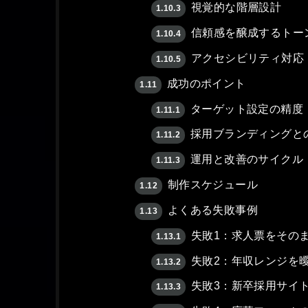
視覚的な階層設計
1.10.3
信頼感を醸成するトー
1.10.4
アクセシビリティ対応
1.10.5
成功のポイント
1.11
ターゲット設定の精度
1.11.1
採用ブランディングと
1.11.2
運用と改善のサイクル
1.11.3
制作スケジュール
1.12
よくある失敗事例
1.13
失敗1：求人票をその
1.13.1
失敗2：年収レンジを
1.13.2
失敗3：新卒採用サイ
1.13.3