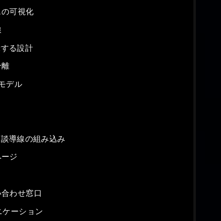
スの可視化
線
示する設計
分離
モデル
談導線の組み込み
ページ
い合わせ窓口
ニケーション