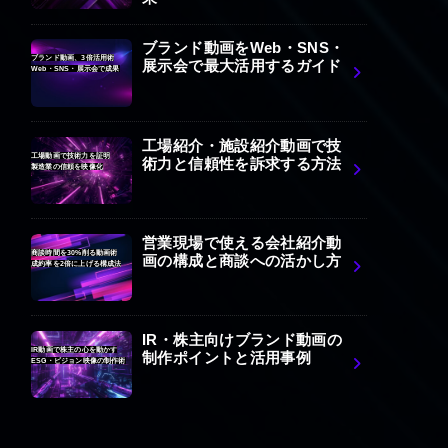
ブランド動画をWeb・SNS・
ブランド動画、3倍活用術
展示会で最大活用するガイド
Web・SNS・展示会で成果
工場紹介・施設紹介動画で技
工場動画で技術力を証明
術力と信頼性を訴求する方法
製造業の信頼を映像化
営業現場で使える会社紹介動
商談時間を30%削る動画術
画の構成と商談への活かし方
成約率を2倍に上げる構成法
IR・株主向けブランド動画の
IR動画で株主の心を動かす
制作ポイントと活用事例
ESG・ビジョン映像の制作術