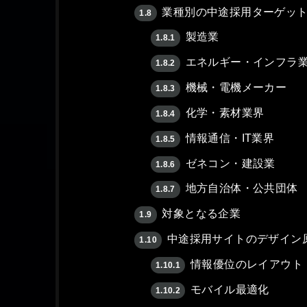
業種別の中途採用ターゲッ
1.8
製造業
1.8.1
エネルギー・インフラ
1.8.2
機械・電機メーカー
1.8.3
化学・素材業界
1.8.4
情報通信・IT業界
1.8.5
ゼネコン・建設業
1.8.6
地方自治体・公共団体
1.8.7
対象となる企業
1.9
中途採用サイトのデザイン
1.10
情報優位のレイアウト
1.10.1
モバイル最適化
1.10.2