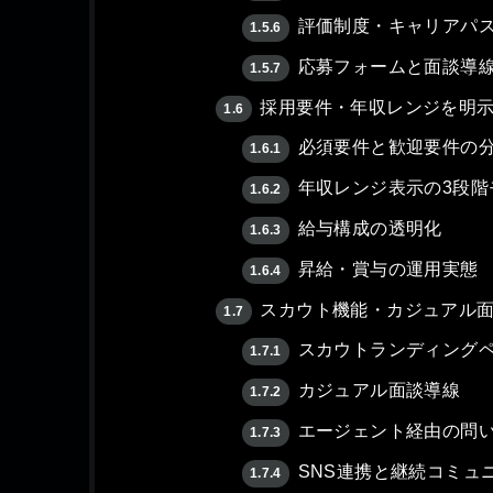
評価制度・キャリアパ
1.5.6
応募フォームと面談導
1.5.7
採用要件・年収レンジを明
1.6
必須要件と歓迎要件の
1.6.1
年収レンジ表示の3段階
1.6.2
給与構成の透明化
1.6.3
昇給・賞与の運用実態
1.6.4
スカウト機能・カジュアル面
1.7
スカウトランディング
1.7.1
カジュアル面談導線
1.7.2
エージェント経由の問
1.7.3
SNS連携と継続コミュ
1.7.4