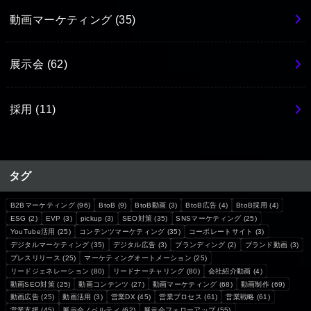
動画マーケティング
(35)
展示会
(62)
採用
(11)
タグ
B2Bマーケティング
(96)
BtoB
(9)
BtoB動画
(3)
BtoB広告
(4)
BtoB採用
(4)
ESG
(2)
EVP
(3)
pickup
(3)
SEO対策
(35)
SNSマーケティング
(25)
YouTube活用
(25)
コンテンツマーケティング
(35)
コーポレートサイト
(3)
デジタルマーケティング
(35)
デジタル広告
(3)
ブランディング
(2)
ブランド動画
(3)
プレスリリース
(25)
マーケティングオートメーション
(25)
リードジェネレーション
(80)
リードナーチャリング
(80)
会社紹介動画
(4)
動画SEO対策
(25)
動画コンテンツ
(27)
動画マーケティング
(68)
動画制作
(69)
動画広告
(25)
動画活用
(3)
営業DX
(45)
営業プロセス
(61)
営業戦略
(61)
営業支援
(45)
展示会ノベルティ
(62)
展示会フォローアップ
(55)