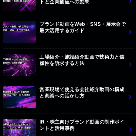
トと企業価値への効果
制作費用と効果を徹底解説
ブランド動画をWeb・SNS・展示会で
ブランド動画、3倍活用術
最大活用するガイド
Web・SNS・展示会で成果
工場紹介・施設紹介動画で技術力と信
工場動画で技術力を証明
頼性を訴求する方法
製造業の信頼を映像化
営業現場で使える会社紹介動画の構成
商談時間を30%削る動画術
と商談への活かし方
成約率を2倍に上げる構成法
IR・株主向けブランド動画の制作ポイ
IR動画で株主の心を動かす
ントと活用事例
ESG・ビジョン映像の制作術