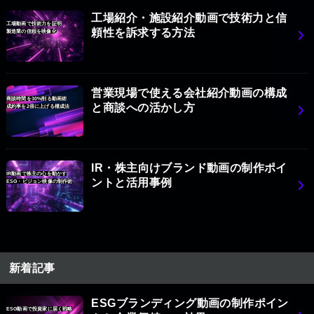
工場紹介・施設紹介動画で技術力と信
工場動画で技術力を証明
頼性を訴求する方法
製造業の信頼を映像化
営業現場で使える会社紹介動画の構成
商談時間を30%削る動画術
と商談への活かし方
成約率を2倍に上げる構成法
IR・株主向けブランド動画の制作ポイ
IR動画で株主の心を動かす
ントと活用事例
ESG・ビジョン映像の制作術
新着記事
ESGブランディング動画の制作ポイン
ESG動画で投資家に届く戦略